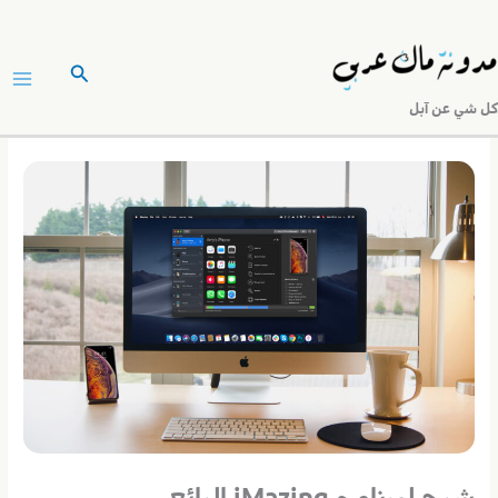
خطي
لى
البحث
لمحتوى
كل شي عن آبل