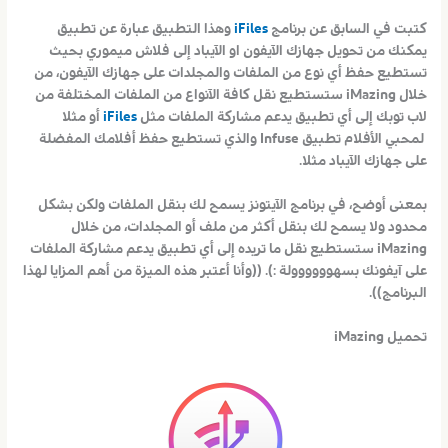
كتبت في السابق عن برنامج
iFiles
وهذا التطبيق عبارة عن تطبيق
يمكنك من تحويل جهازك الآيفون او الآيباد إلى فلاش ميموري بحيث
تستطيع حفظ أي نوع من الملفات والمجلدات على جهازك الآيفون، من
خلال iMazing ستستطيع نقل كافة الآنواع من الملفات المختلفة من
لاب توبك إلى أي تطبيق يدعم مشاركة الملفات مثل
iFiles
أو مثلا
لمحبي الأفلام تطبيق Infuse والذي تستطيع حفظ أفلامك المفضلة
على جهازك الآيباد مثلا.
بمعنى أوضح، في برنامج الآيتونز يسمح لك بنقل الملفات ولكن بشكل
محدود ولا يسمح لك بنقل أكثر من ملف أو المجلدات، من خلال
iMazing ستستطيع نقل ما تريده إلى أي تطبيق يدعم مشاركة الملفات
على آيفونك بسهوووووولة :). ((وأنا أعتبر هذه الميزة من أهم المزايا لهذا
البرنامج)).
تحميل iMazing