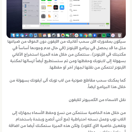
سيكون بمقدورك الآن سحب أغانيك من الآيفون دون الخوف من ضياعها
مثل ما قد يحصل في برنامج الآيتونز (في حال عدم وجودها أساساً في
مكتبتك في الآيتونز) ، ستتمكن من خلال هذه الميزة استخراج الأغاني
بسهولة إلى لابتوبك وحفظها ومن ثم ستستطيع أيضاً ارسالها لمكتبة
الآيتونز لتتمكن من نقلها لجهاز آخر آو حفظها.
كما يمكنك سحب مقاطع صوتية من لاب توبك ألى آيفونك بسهولة من
خلال هذا البرنامج آيضاً.
نقل الاسماء من الكمبيوتر للايفون
من خلال هذه الخاصية ستتمكن من نسخ وحفظ الأسماء بجهازك إلى
اللاب توب وعمل نسخه احتياطية (مع أنني أنصح وبشدة باستخدام
وتفعيل خاصية الآي كلاود). ولكن هذه الميزة ستمكنك أيضا من اضافة