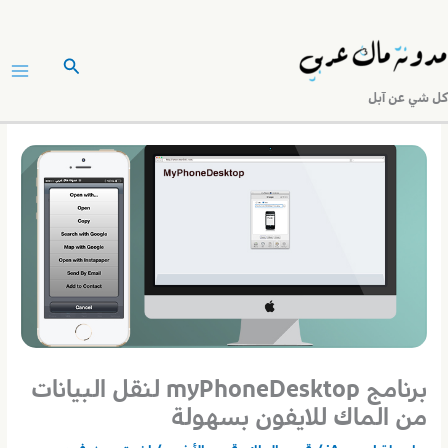
خطي
لى
البحث
لمحتوى
كل شي عن آبل
برنامج myPhoneDesktop لنقل البيانات
من الماك للايفون بسهولة