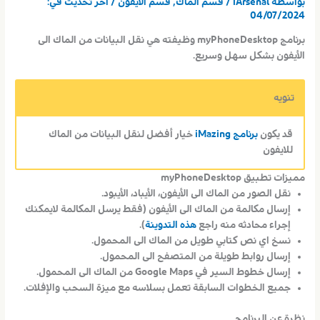
بواسطة
iArsenal
/
قسم الماك
,
قسم الأيفون
/ اخر تحديث في:
04/07/2024
برنامج myPhoneDesktop وظيفته هي نقل البيانات من الماك الى
الأيفون بشكل سهل وسريع.
تنويه
قد يكون
برنامج iMazing
خيار أفضل لنقل البيانات من الماك
للايفون
مميزات تطبيق myPhoneDesktop
نقل الصور من الماك الى الأيفون، الأيباد، الأيبود.
إرسال مكالمة من الماك الى الأيفون (فقط يرسل المكالمة لايمكنك
إجراء محادثه منه راجع
هذه التدوينة
).
نسخ اي نص كتابي طويل من الماك الى المحمول.
إرسال روابط طويلة من المتصفح الى المحمول.
إرسال خطوط السير في Google Maps من الماك الى المحمول.
جميع الخطوات السابقة تعمل بسلاسه مع ميزة السحب والإفلات.
نظرة عن البرنامج