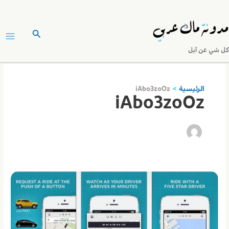
خطي
لى
البحث
لمحتوى
كل شي عن آبل
الرئيسية
iAbo3zoOz
iAbo3zoOz