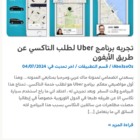
تجربه برنامج Uber لطلب التاكسي عن
طريق الأيفون
iAbo3zoOz
/
قسم التطبيقات
/ اخر تحديث في:
04/07/2024
يسعدني انضمامي لمدونة ماك عربي ومرحبا بمتابعي المدونه… وهذا
أول مواضيعي معكم برنامج Uber هو لطلب خدمة التاكسي ، تحتاج هذا
البرنامج وقت السفر وبعد تجربتي له ، اعتقد اني ما راح استخدم سيارة
تكاسي الا عن طريقه طبعا في الدول الاوروبية خصوصاً في إيطاليا
حصلت مظاهرات من سائقين التكاسي بسبب هذا البرنامج لانه
السائق الي ما يتعامل […]
تجربه
قراءة المزيد »
برنامج
Uber