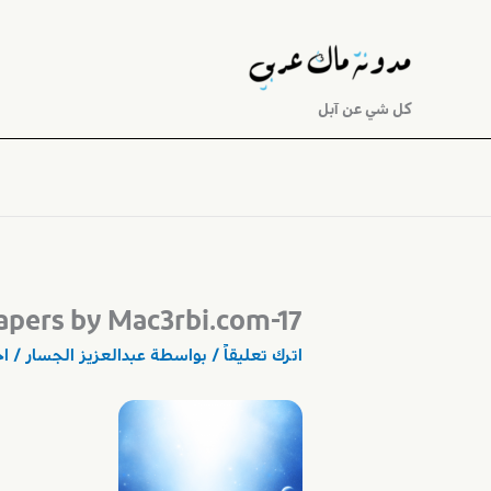
خطي
لى
لمحتوى
كل شي عن آبل
apers by Mac3rbi.com-17
اترك تعليقاً
/ بواسطة
عبدالعزيز الجسار
/ ا