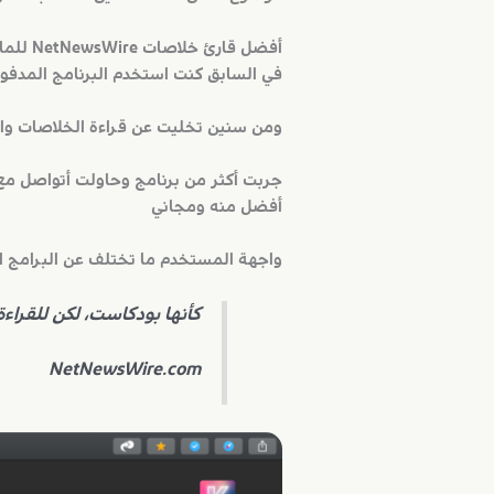
أفضل قارئ خلاصات NetNewsWire للماك و الأيفون
في السابق كنت استخدم البرنامج المدفوع Reeder الى ان اثبت لي ان المطور طماع فـ في كل تحديث له يطلب شراء النسخة الجديدة من ال
ومن سنين تخليت عن قراءة الخلاصات وابت
أفضل منه ومجاني
واجهة المستخدم ما تختلف عن البرامج ال
كأنها بودكاست، لكن للقراءة
NetNewsWire.com