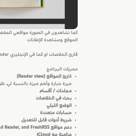
كما تشاهدون في الصورة مواقعي المفضلة
الموقع ومشاهدة الإعلانات
قارئ الخلاصات او كما في الإنجليزي RSS Feed Reader يعد من الأدوات المهمة لمتصفحين المواقع خصوصاً المختصة في مجال ما.
مميزات البرنامج
قا
رئ المواقع (Reader view)
ميزة جبارة وأهم ميزة بالنسبة لي، تق
مجلدات / أقسام
بحث في الخلاصات
الوضع الليلي
حسابات متعددة
شريط أدوات قابل للتعديل
دعم مواقع Feedbin, Feedly, BazQux, Inoreader, NewsBlur, The Old Reader, and FreshRSS
مزامنة مع iCloud