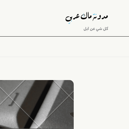
خطي
لى
لمحتوى
كل شي عن آبل