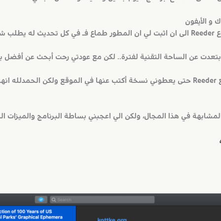
برنامج
عدت عن الساحة التقنية لفترة.. لكن مع عودتي رحت أبحث عن أفضل برنا
جربت أكثر من برنامج وحاولت أتواصل مع Reeder حتى يعطوني نسخة أكتب عنها في الموقع ولكن
مشابهة في هذا المجال، ولكن الي اعجبني بساطة البرنامج والميزات ا