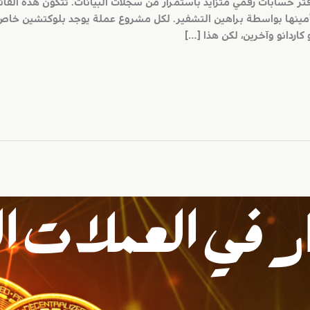
 حسابات رقمي متزايد باستمرار من سجلات البيانات. تتكون هذه القائمة
تأمينها بواسطة براهين التشفير. لكل مشروع عملة يوجد بلوكتشين خاص
و كاردانو وآخرين، لكن هذا […]